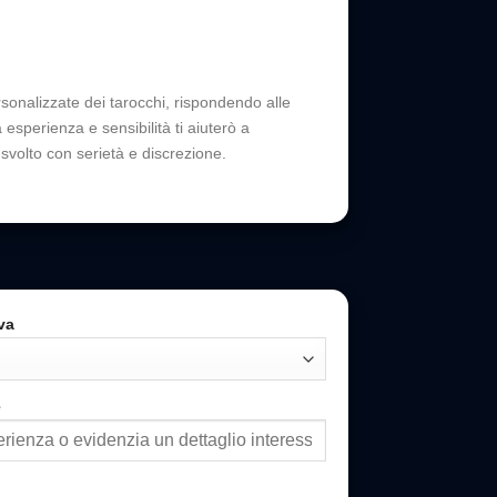
sonalizzate dei tarocchi, rispondendo alle
esperienza e sensibilità ti aiuterò a
svolto con serietà e discrezione.
va
e