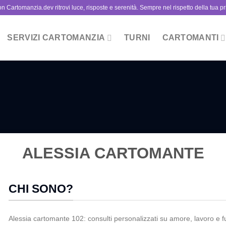
n Cartomanzia.dev ritrovi luce, risposte e serenità. Sempre nel rispetto della tua pr
SERVIZI CARTOMANZIA
TURNI
CARTOMANTI
ALESSIA CARTOMANTE
CHI SONO?
Alessia cartomante 102: consulti personalizzati su amore, lavoro e fu