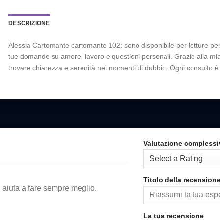
DESCRIZIONE
Alessia Cartomante cartomante 102: sono disponibile per letture per
tue domande su amore, lavoro e questioni personali. Grazie alla mia 
trovare chiarezza e serenità nei momenti di dubbio. Ogni consulto è 
Valutazione complessi
Titolo della recension
i aiuta a fare sempre meglio.
La tua recensione