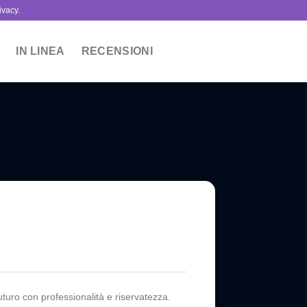
ivacy.
IN LINEA
RECENSIONI
turo con professionalità e riservatezza.