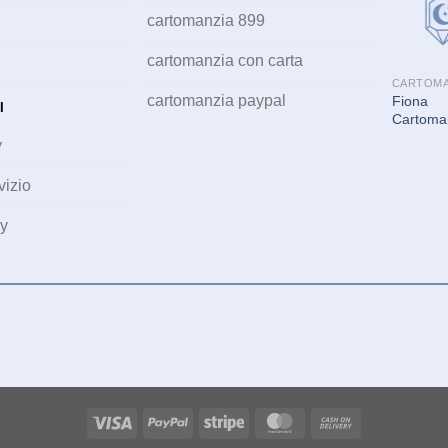
cartomanzia 899
cartomanzia con carta
CARTOMA
cartomanzia paypal
Fiona
I
Cartoma
y
vizio
cy